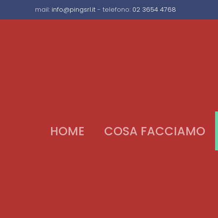
mail:
info@pingsrl.it
- telefono:
02 3654 4768
HOME
COSA FACCIAMO