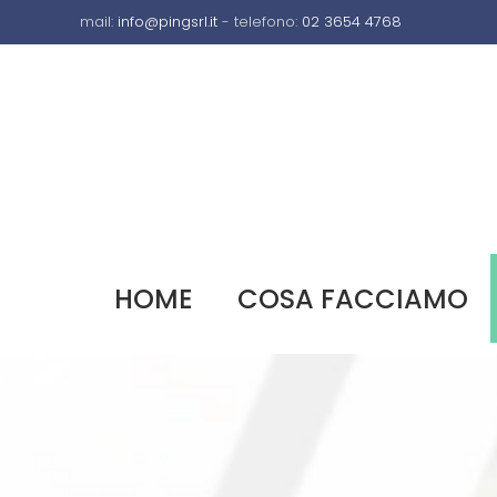
mail:
info@pingsrl.it
- telefono:
02 3654 4768
HOME
COSA FACCIAMO